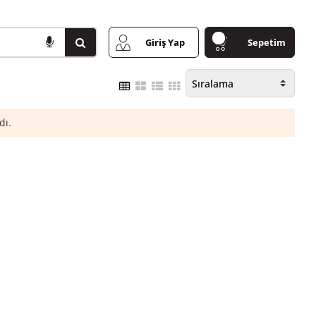
Giriş Yap
Sepetim
dı.