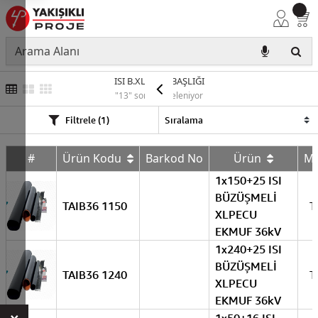
ISI B.XLPECU BAŞLIĞI
"13" sonuç listeleniyor
Filtrele (1)
#
Ürün Kodu
Barkod No
Ürün
M
1x150+25 ISI
BÜZÜŞMELİ
TAIB36 1150
T
XLPECU
EKMUF 36kV
1x240+25 ISI
BÜZÜŞMELİ
TAIB36 1240
T
XLPECU
EKMUF 36kV