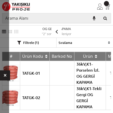
OG GERGİ KAPAMA
"2" sonuç listeleniyor
Filtrele (1)
#
Ürün Kodu
Barkod No
Ürün
M
36kV,K1-
Porselen İzl.
TATGK-01
T
×
OG GERGİ
KAPAMA
36kV,K1-Tekli
Gergi OG
TATGK-02
T
GERGİ
KAPAMA