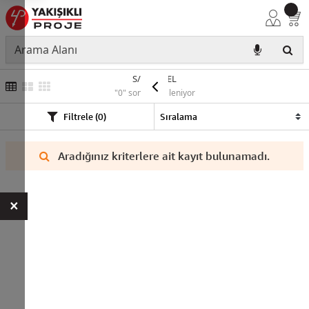
S/Ü PANEL
"0" sonuç listeleniyor
Filtrele (0)
Aradığınız kriterlere ait kayıt bulunamadı.
×