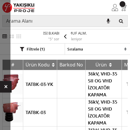
ISI B.KABLO EKMUF ALM.
"5" sonuç listeleniyor
Filtrele (1)
#
Ürün Kodu
Barkod No
Ürün
M
36kV, VHD-35
SII OG VHD
TATBK-03-YK
T
×
İZOLATÖR
KAPAMA
36kV, VHD-35
SII OG VHD
TATBK-03
T
İZOLATÖR
KAPAMA