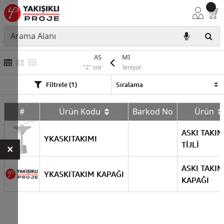
ASKI TAKIMI
"2" sonuç listeleniyor
Filtrele (1)
#
Ürün Kodu
Barkod No
Ürün
ASKI TAKIM
YKASKITAKIMI
TİJLİ
×
ASKI TAKIM
YKASKITAKIM KAPAĞI
KAPAĞI