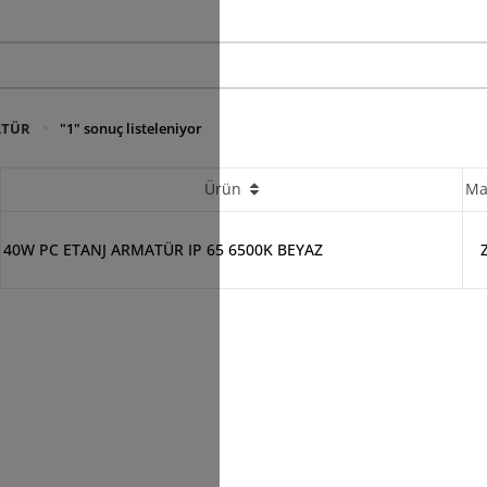
ATÜR
"1" sonuç listeleniyor
Ürün
Ma
40W PC ETANJ ARMATÜR IP 65 6500K BEYAZ