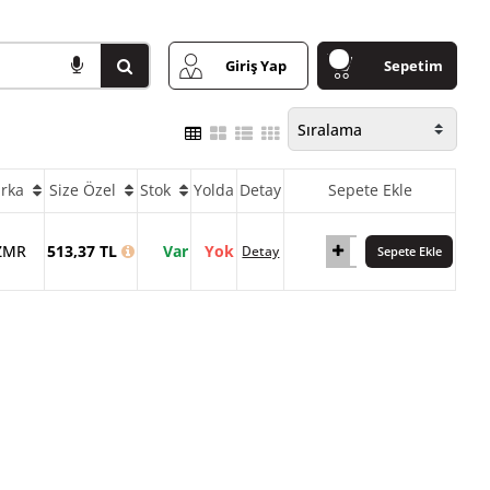
Giriş Yap
Sepetim
rka
Size Özel
Stok
Yolda
Detay
Sepete Ekle
ZMR
513,37 TL
Var
Yok
Detay
Sepete Ekle