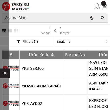
Ürünler
"4" sonuç listeleniyor
Filtrele (1)
#
Ürün Kodu
Barkod No
Ürün
40W LED I
YKS-SER305
SLİM ETAN
×
ARM.6500K
ASKI TAKIM
YKASKITAKIM KAPAĞI
KAPAĞI
EXPROOF 2
YKS-AYD02
LED FLORE