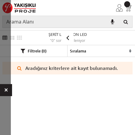
ŞERİT LED/NEON LED
"0" sonuç listeleniyor
Filtrele (0)
Aradığınız kriterlere ait kayıt bulunamadı.
×