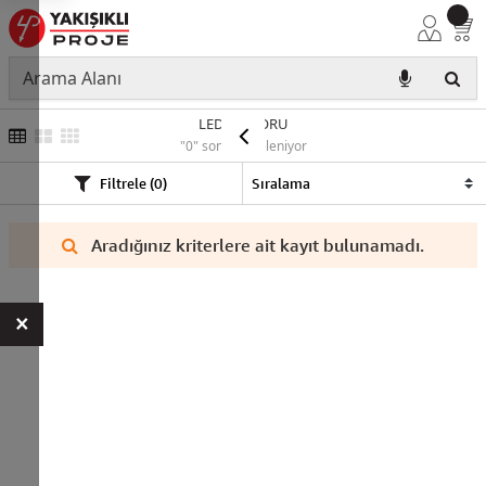
LED MOTORU
"0" sonuç listeleniyor
Filtrele (0)
Aradığınız kriterlere ait kayıt bulunamadı.
×