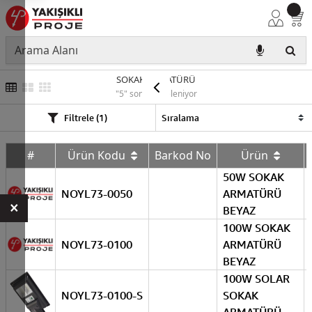
SOKAK ARMATÜRÜ
"5" sonuç listeleniyor
Filtrele (1)
#
Ürün Kodu
Barkod No
Ürün
50W SOKAK
NOYL73-0050
ARMATÜRÜ
×
BEYAZ
100W SOKAK
NOYL73-0100
ARMATÜRÜ
BEYAZ
100W SOLAR
NOYL73-0100-S
SOKAK