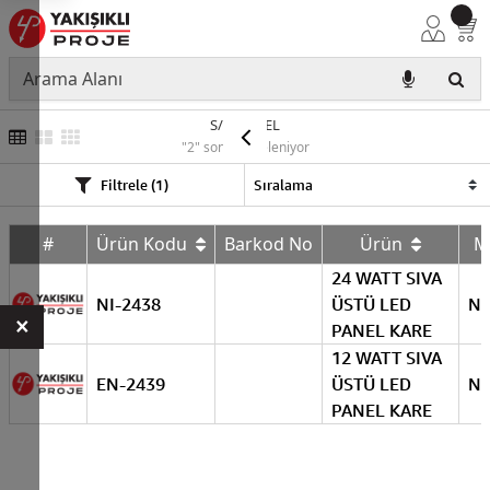
S/Ü PANEL
"2" sonuç listeleniyor
Filtrele (1)
#
Ürün Kodu
Barkod No
Ürün
M
24 WATT SIVA
NI-2438
ÜSTÜ LED
Nİ
×
PANEL KARE
12 WATT SIVA
EN-2439
ÜSTÜ LED
Nİ
PANEL KARE