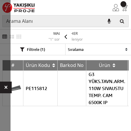
WALLWASHER
"1" sonuç listeleniyor
Filtrele (1)
#
Ürün Kodu
Barkod No
Ürün
G3
YÜKS.TAVN.ARM.
×
PE115812
110W SIVAUSTU
TEMP. CAM
6500K IP