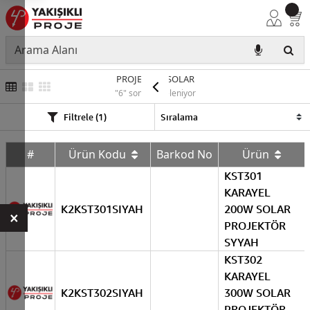
PROJEKTÖR SOLAR
"6" sonuç listeleniyor
Filtrele (1)
#
Ürün Kodu
Barkod No
Ürün
KST301
KARAYEL
K2KST301SIYAH
200W SOLAR
×
PROJEKTÖR
SYYAH
KST302
KARAYEL
K2KST302SIYAH
300W SOLAR
PROJEKTÖR