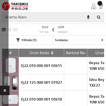
DUVAR SENSÖR
"14" sonuç listeleniyor
Filtrele (1)
#
Ürün Kodu
Barkod No
Ürün
Beyaz Ta
IŞ22 010 000 001 03615
10W 650
İdea Bey
IŞ22 125 000 001 01927
1XE27
×
Beyaz Ta
IŞ22 010 000 001 03618
10W 650