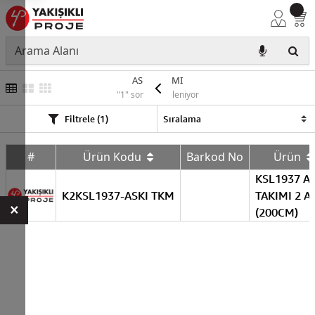
ASKI TAKIMI
"1" sonuç listeleniyor
Filtrele (1)
#
Ürün Kodu
Barkod No
Ürün
KSL1937 AS
K2KSL1937-ASKI TKM
TAKIMI 2 A
×
(200CM)