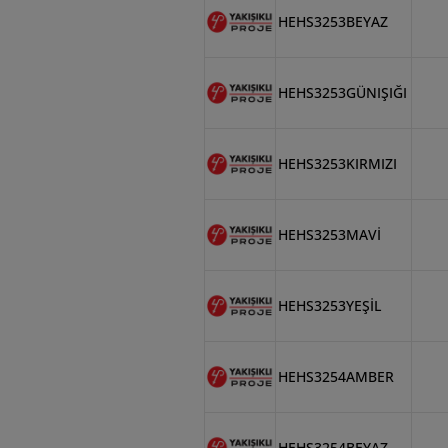
HEHS3253BEYAZ
HEHS3253GÜNIŞIĞI
HEHS3253KIRMIZI
HEHS3253MAVİ
HEHS3253YEŞİL
HEHS3254AMBER
HEHS3254BEYAZ