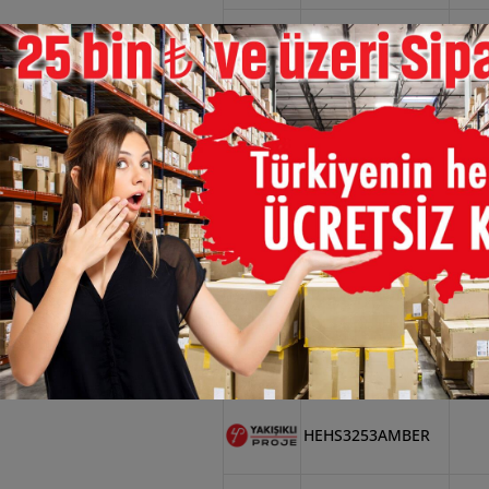
×
HEHS3252MOR
HEHS3252NATUREL
HEHS3252PEMBE
HEHS3252TURKUAZ
HEHS3252YEŞİL
HEHS3253AMBER