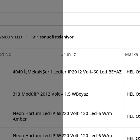
D/NEON LED
"91" sonuç listeleniyor
od No
Ürün
Marka
4040 İçMekaNŞerit Ledler IP2012 Volt–60 Led BEYAZ
HELİO
3'lü ModülIP 2012 Volt – 1.5 WBeyaz
HELİO
Neon Hortum Led IP 65220 Volt–120 Led-6 W/m
HELİO
Amber
Neon Hortum Led IP 65220 Volt–120 Led-6 W/m
HELİO