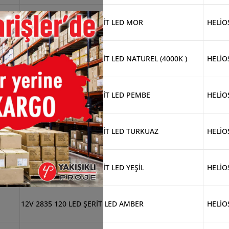
12V 4040 İÇ MEKAN ŞERİT LED MOR
HELİO
12V 4040 İÇ MEKAN ŞERİT LED NATUREL (4000K )
HELİO
12V 4040 İÇ MEKAN ŞERİT LED PEMBE
HELİO
12V 4040 İÇ MEKAN ŞERİT LED TURKUAZ
HELİO
12V 4040 İÇ MEKAN ŞERİT LED YEŞİL
HELİO
12V 2835 120 LED ŞERİT LED AMBER
HELİO