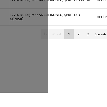
12V 4040 DIŞ MEKAN (SİLİKONLU) ŞERİT LED
HELİO
GÜNIŞIĞI
1
2
3
İlk
Önceki
Sonraki