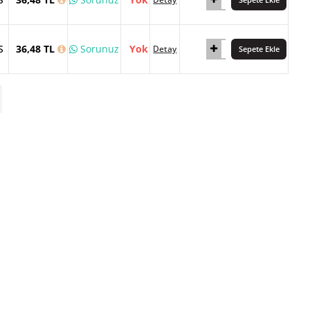
S
36,48 TL
Sorunuz
Yok
Detay
Sepete Ekle