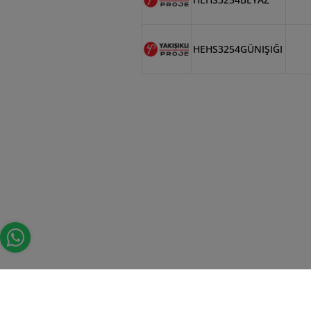
HEHS3254GÜNIŞIĞI