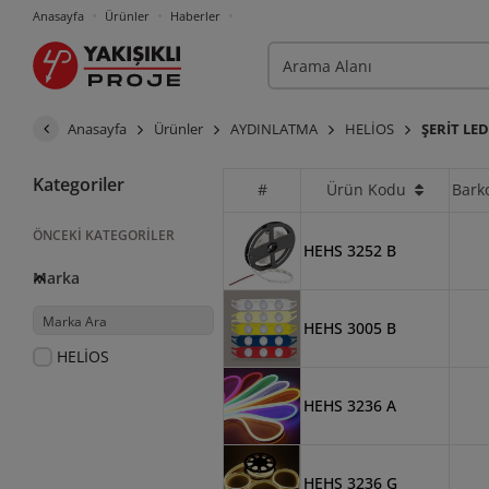
Anasayfa
Ürünler
Haberler
Anasayfa
Ürünler
AYDINLATMA
HELİOS
ŞERİT LE
Kategoriler
#
Ürün Kodu
Bark
ÖNCEKI KATEGORILER
HEHS 3252 B
Marka
HEHS 3005 B
HELİOS
HEHS 3236 A
HEHS 3236 G