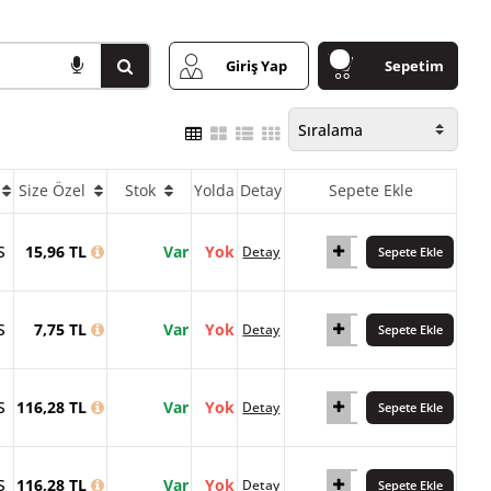
Giriş Yap
Sepetim
Size Özel
Stok
Yolda
Detay
Sepete Ekle
S
15,96 TL
Var
Yok
Detay
Sepete Ekle
S
7,75 TL
Var
Yok
Detay
Sepete Ekle
S
116,28 TL
Var
Yok
Detay
Sepete Ekle
S
116,28 TL
Var
Yok
Detay
Sepete Ekle