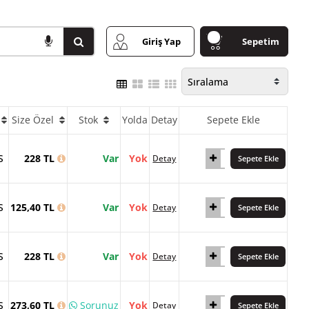
Giriş Yap
Sepetim
Size Özel
Stok
Yolda
Detay
Sepete Ekle
S
228 TL
Var
Yok
Detay
Sepete Ekle
S
125,40 TL
Var
Yok
Detay
Sepete Ekle
S
228 TL
Var
Yok
Detay
Sepete Ekle
S
273,60 TL
Sorunuz
Yok
Detay
Sepete Ekle