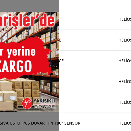
DUVAR SENSÖR 180° DERECE
HELİO
SIVA ALTI SENSÖR 360° DERECE
HELİO
SIVA ÜSTÜ SENSÖR 360° DERECE
HELİO
MİNİ SENSÖR 360° DERECE
HELİO
FOTOSEL SENSÖR GÖZ
HELİO
SIVA ÜSTÜ IP65 DUVAR TİPİ 180° SENSÖR
HELİO