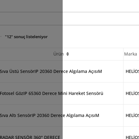
"12" sonuç listeleniyor
Ürün
Marka
Sıva Üstü SensörIP 20360 Derece Algılama AçısıM
HELİO
Fotosel GözIP 65360 Derece Mini Hareket Sensörü
HELİO
Sıva Altı SensörIP 20360 Derece Algılama AçısıM
HELİO
RADAR SENSÖR 360° DERECE
HELİO