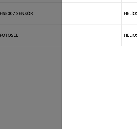
HS5007 SENSÖR
HELİO
FOTOSEL
HELİO