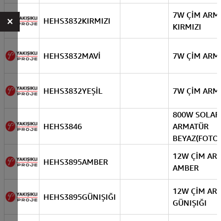
7W ÇİM ARM
×
HEHS3832KIRMIZI
KIRMIZI
HEHS3832MAVİ
7W ÇİM ARM
HEHS3832YEŞİL
7W ÇİM ARM
800W SOLAR
HEHS3846
ARMATÜR
BEYAZ(FOTO
12W ÇİM AR
HEHS3895AMBER
AMBER
12W ÇİM AR
HEHS3895GÜNIŞIĞI
GÜNIŞIĞI