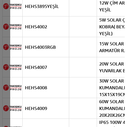
12W ÇİM AR
HEHS3895YEŞİL
YEŞİL
5W SOLAR Ç
HEHS4002
KOBRA( BEYA
YEŞİL)
15W SOLAR K
HEHS4003RGB
ARMATÜR
20W SOLAR 
HEHS4007
YUVARLAK B
30W SOLAR 
HEHS4008
KUMANDALI 
15X15X19CM
60W SOLAR 
HEHS4009
KUMANDALI 
20X20X26CM
IP65 100W 4