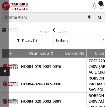
EXIT
"5" sonuç listeleniyor
Filtrele (1)
#
Ürün Kodu
Barkod No
Ürün
ZOFF 220-
HO084-019-0001-0016
240V ŞARJ
×
ACİL ÇIKIŞ
ROBSON 
HO084-020-0002-0890
IŞILDAK E
SAĞ-SOL
ROBSON 2
HO084-020-0002-0891
240V ACİL