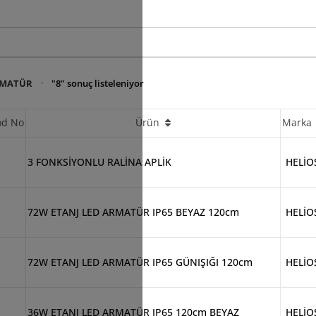
RMATÜR
"8" sonuç listeleniyor
od No
Ürün
Marka
3 FONKSİYONLU RALİNA APLİK
HELİO
72W ETANJ LED ARMATÜR IP65 BEYAZ 120cm
HELİO
72W ETANJ LED ARMATÜR IP65 GÜNIŞIĞI 120cm
HELİO
36W ETANJ LED ARMATÜR IP65 120cm BEYAZ
HELİO