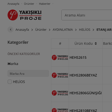
Anasayfa
Ürünler
Haberler
Anasayfa
Ürünler
AYDINLATMA
HELİOS
ETANJ A
Kategoriler
#
Ürün Kodu
Bark
ÖNCEKI KATEGORILER
HEHS2615
Marka
HEHS2806BEYAZ
HELİOS
HEHS2806GÜNIŞIĞI
HEHS2810BEYAZ