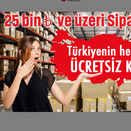
×
HEHS2810GÜNIŞIĞI
HEHS2811BEYAZ
HEHS2811GÜNIŞIĞI
HEHS2816BEYAZ