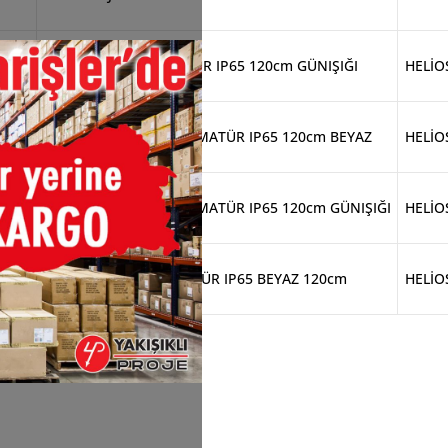
36W ETANJ LED ARMATÜR IP65 120cm GÜNIŞIĞI
HELİO
54W ETANJ(TOMBUL)ARMATÜR IP65 120cm BEYAZ
HELİO
54W ETANJ(TOMBUL)ARMATÜR IP65 120cm GÜNIŞIĞI
HELİO
100W ETANJ LED ARMATÜR IP65 BEYAZ 120cm
HELİO