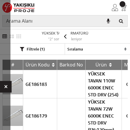
YÜKSEK TAVAN ARMATÜRÜ
"2" sonuç listeleniyor
Filtrele (1)
#
Ürün Kodu
Barkod No
Ürün
M
YÜKSEK
TAVAN 110W
GE186183
G
×
6000K ENEC
STD DRV (254)
YÜKSEK
TAVAN 72W
GE186179
6000K ENEC
G
STD DRV
(EN:120mm)