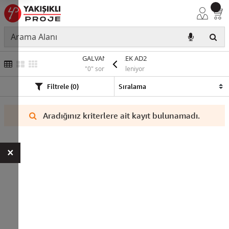
GALVANİZ DİREK AD2
"0" sonuç listeleniyor
Filtrele (0)
Aradığınız kriterlere ait kayıt bulunamadı.
×