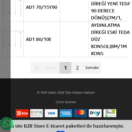
DİREĞİ YENİ TEDA
AD1 70/15Y90
90 DERECE
DÖNÜŞ(7M/1,
AYDINLATMA
DİREĞİ ESKİ TEDA
AD1 80/10E
DÜZ
KONSOL(8M/1M
KONS
1
2
İlk
Önceki
Sonraki
© Telif Hakkı 2026 Tüm Hakları Saklıdır
Çerez Ayarları
Bu site B2B Store E-ticaret paketleri ile hazırlanmıştır.