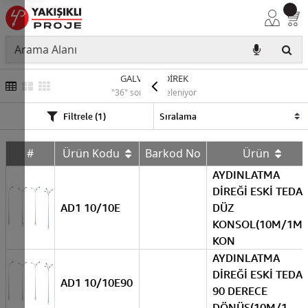
GALVANİZ DİREK
"36" sonuç listeleniyor
Filtrele (1)
#
Ürün Kodu
Barkod No
Ürün
AYDINLATMA
DİREĞİ ESKİ TEDA
AD1 10/10E
DÜZ
KONSOL(10M/1M
KON
AYDINLATMA
DİREĞİ ESKİ TEDA
AD1 10/10E90
90 DERECE
DÖNÜŞ(10M/1