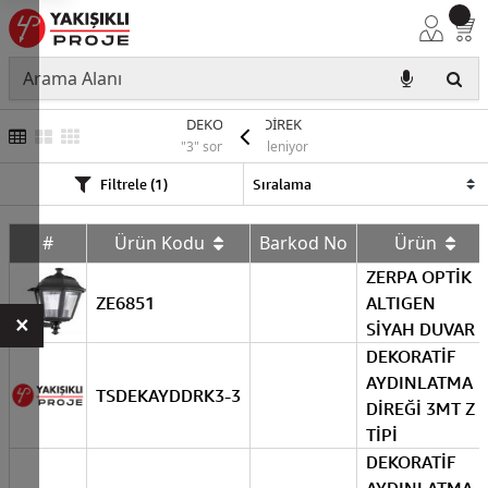
DEKORATİF DİREK
"3" sonuç listeleniyor
Filtrele (1)
#
Ürün Kodu
Barkod No
Ürün
ZERPA OPTİK
ZE6851
ALTIGEN
×
SİYAH DUVAR
DEKORATİF
AYDINLATMA
TSDEKAYDDRK3-3
DİREĞİ 3MT Z
TİPİ
DEKORATİF