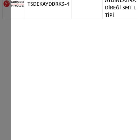
AYDINLATMA
TSDEKAYDDRK3-4
DİREĞİ 3MT L
TİPİ