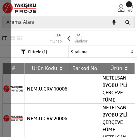
ÇERÇEVE FÜME
"13" sonuç listeleniyor
Filtrele (1)
#
Ürün Kodu
Barkod No
Ürün
NETELSAN
BYOBU 1'Lİ
NEM.U.CRV.10006
ÇERÇEVE
FÜME
NETELSAN
BYOBU 2'Lİ
NEM.U.CRV.20006
ÇERÇEVE
FÜME