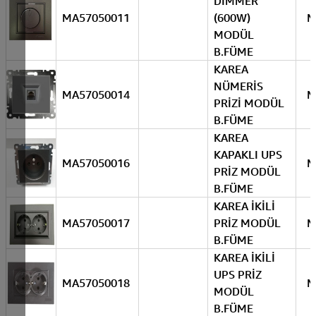
DİMMER
MA57050011
(600W)
M
MODÜL
B.FÜME
KAREA
NÜMERİS
MA57050014
M
PRİZİ MODÜL
B.FÜME
KAREA
KAPAKLI UPS
MA57050016
M
PRİZ MODÜL
B.FÜME
KAREA İKİLİ
MA57050017
PRİZ MODÜL
M
B.FÜME
KAREA İKİLİ
UPS PRİZ
MA57050018
M
MODÜL
B.FÜME