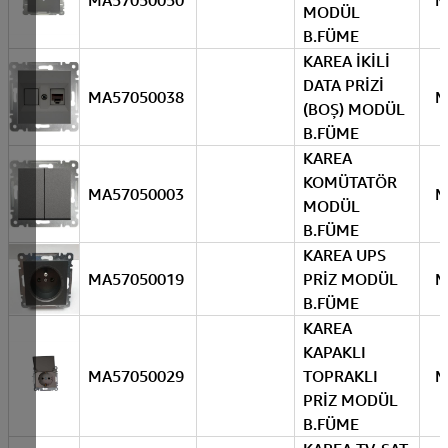
MA57050050
M
MODÜL
B.FÜME
KAREA İKİLİ
DATA PRİZİ
MA57050038
M
(BOŞ) MODÜL
B.FÜME
KAREA
KOMÜTATÖR
MA57050003
M
MODÜL
B.FÜME
KAREA UPS
MA57050019
PRİZ MODÜL
M
B.FÜME
KAREA
KAPAKLI
MA57050029
TOPRAKLI
M
PRİZ MODÜL
B.FÜME