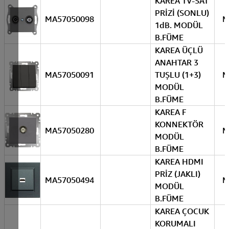
KAREA TV-SAT
PRİZİ (SONLU)
MA57050098
M
1dB. MODÜL
B.FÜME
KAREA ÜÇLÜ
ANAHTAR 3
MA57050091
TUŞLU (1+3)
M
MODÜL
B.FÜME
KAREA F
KONNEKTÖR
MA57050280
M
MODÜL
B.FÜME
KAREA HDMI
PRİZ (JAKLI)
MA57050494
M
MODÜL
B.FÜME
KAREA ÇOCUK
KORUMALI