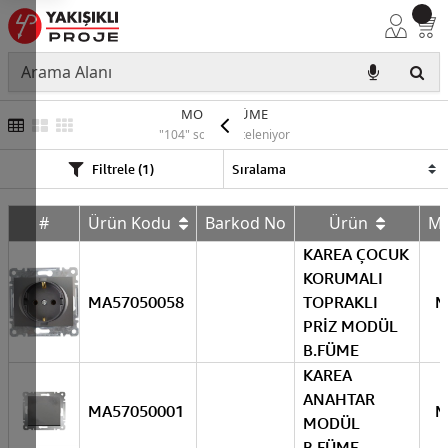
MODÜL FÜME
"104" sonuç listeleniyor
Filtrele (1)
#
Ürün Kodu
Barkod No
Ürün
M
KAREA ÇOCUK
KORUMALI
MA57050058
TOPRAKLI
M
PRİZ MODÜL
B.FÜME
KAREA
ANAHTAR
MA57050001
M
MODÜL
B.FÜME