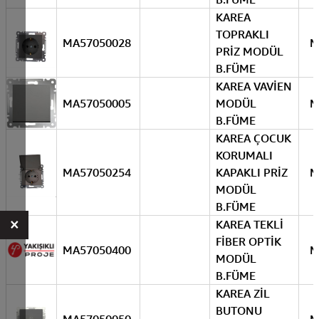
KAREA
TOPRAKLI
MA57050028
M
PRİZ MODÜL
B.FÜME
KAREA VAVİEN
MA57050005
MODÜL
M
B.FÜME
KAREA ÇOCUK
KORUMALI
MA57050254
KAPAKLI PRİZ
M
MODÜL
B.FÜME
×
KAREA TEKLİ
FİBER OPTİK
MA57050400
M
MODÜL
B.FÜME
KAREA ZİL
BUTONU