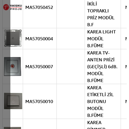
İKİLİ
MA57050452
M
TOPRAKLI
PRİZ MODÜL
B.F
KAREA LIGHT
MA57050004
MODÜL
M
B.FÜME
KAREA TV-
ANTEN PRİZİ
MA57050007
(GEÇİŞLİ) 6dB.
M
MODÜL
B.FÜME
KAREA
ETİKETLİ ZİL
MA57050010
BUTONU
M
MODÜL
B.FÜME
KAREA