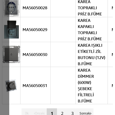
KAREA
MA56050028
TOPRAKLI
M
PRİZ B.FÜME
KAREA
KAPAKLI
MA56050029
M
TOPRAKLI
PRİZ B.FÜME
KAREA IŞIKLI
ETİKETLİ ZİL
MA56050030
M
BUTONU (12V)
B.FÜME
KAREA
DİMMER
(600W)
MA56050031
M
ŞEBEKE
FİLTRELİ
B.FÜME
1
2
3
İlk
Önceki
Sonraki