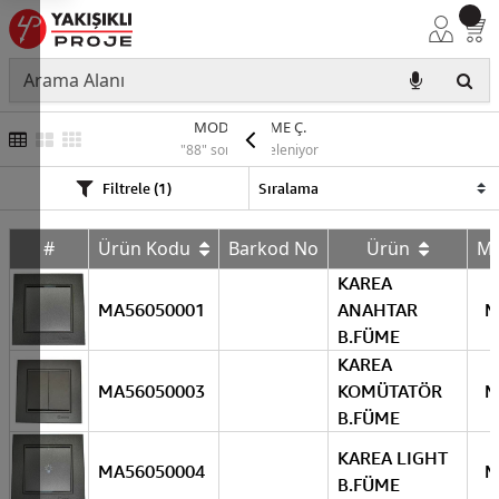
MODÜL FÜME Ç.
"88" sonuç listeleniyor
Filtrele (1)
#
Ürün Kodu
Barkod No
Ürün
M
KAREA
MA56050001
ANAHTAR
M
B.FÜME
KAREA
MA56050003
KOMÜTATÖR
M
B.FÜME
KAREA LIGHT
MA56050004
M
B.FÜME