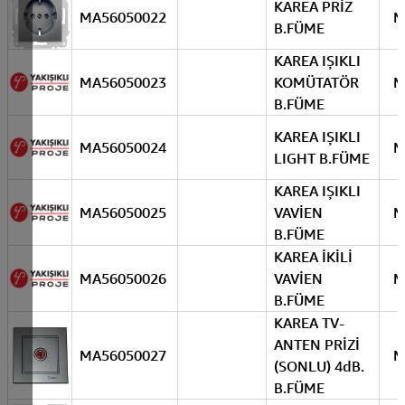
KAREA PRİZ
MA56050022
M
B.FÜME
KAREA IŞIKLI
MA56050023
KOMÜTATÖR
M
B.FÜME
KAREA IŞIKLI
MA56050024
M
LIGHT B.FÜME
KAREA IŞIKLI
MA56050025
VAVİEN
M
B.FÜME
KAREA İKİLİ
MA56050026
VAVİEN
M
B.FÜME
KAREA TV-
ANTEN PRİZİ
MA56050027
M
(SONLU) 4dB.
B.FÜME