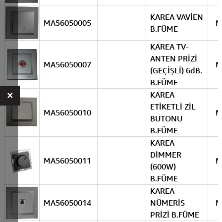
KAREA VAVİEN
MA56050005
M
B.FÜME
KAREA TV-
ANTEN PRİZİ
MA56050007
M
(GEÇİŞLİ) 6dB.
B.FÜME
×
KAREA
ETİKETLİ ZİL
MA56050010
M
BUTONU
B.FÜME
KAREA
DİMMER
MA56050011
M
(600W)
B.FÜME
KAREA
MA56050014
NÜMERİS
M
PRİZİ B.FÜME