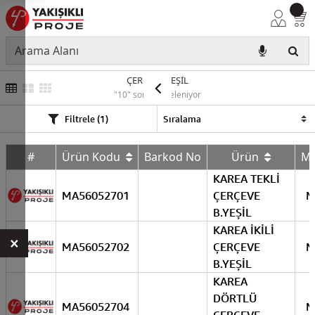
ÇERÇEVE YEŞİL
"10" sonuç listeleniyor
Filtrele (1)
#
Ürün Kodu
Barkod No
Ürün
M
KAREA TEKLİ
MA56052701
ÇERÇEVE
M
B.YEŞİL
KAREA İKİLİ
×
MA56052702
ÇERÇEVE
M
B.YEŞİL
KAREA
DÖRTLÜ
MA56052704
M