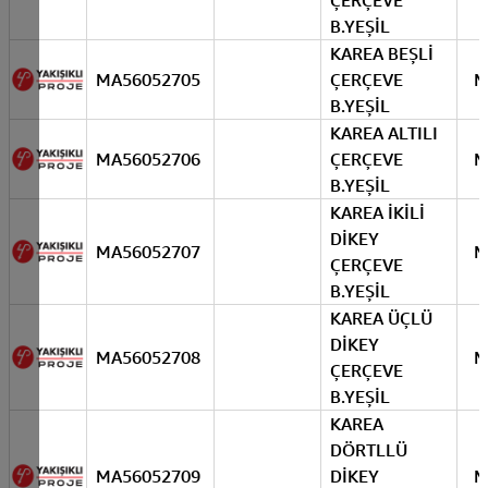
ÇERÇEVE
B.YEŞİL
KAREA BEŞLİ
MA56052705
ÇERÇEVE
M
B.YEŞİL
KAREA ALTILI
MA56052706
ÇERÇEVE
M
B.YEŞİL
KAREA İKİLİ
DİKEY
MA56052707
M
ÇERÇEVE
B.YEŞİL
KAREA ÜÇLÜ
DİKEY
MA56052708
M
ÇERÇEVE
B.YEŞİL
KAREA
DÖRTLLÜ
MA56052709
DİKEY
M