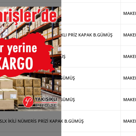
SLX LIGHT TUŞU B.GÜMÜŞ
MAKE
SLX ÇOCUK KORUMALI TOPRAKLI PRİZ KAPAK B.GÜMÜŞ
MAKE
SLX İKİLİ VAVİEN TUŞU B.GÜMÜŞ
MAKE
SLX UYARI ANAHTARI TUŞU B.GÜMÜŞ
MAKE
SLX KAPI OTOMATİĞİ TUŞU B.GÜMÜŞ
MAKE
SLX İKİLİ NÜMERİS PRİZİ KAPAK B.GÜMÜŞ
MAKE