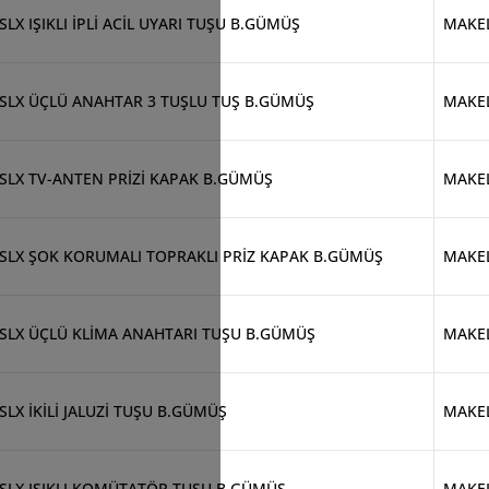
SLX IŞIKLI İPLİ ACİL UYARI TUŞU B.GÜMÜŞ
MAKE
SLX ÜÇLÜ ANAHTAR 3 TUŞLU TUŞ B.GÜMÜŞ
MAKE
SLX TV-ANTEN PRİZİ KAPAK B.GÜMÜŞ
MAKE
SLX ŞOK KORUMALI TOPRAKLI PRİZ KAPAK B.GÜMÜŞ
MAKE
SLX ÜÇLÜ KLİMA ANAHTARI TUŞU B.GÜMÜŞ
MAKE
SLX İKİLİ JALUZİ TUŞU B.GÜMÜŞ
MAKE
SLX IŞIKLI KOMÜTATÖR TUŞU B.GÜMÜŞ
MAKE