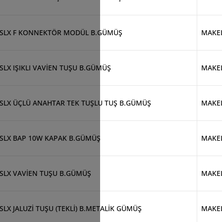
SLX F KONNEKTÖR MODÜL B.GÜMÜŞ
MAKE
SLX IŞIKLI VAVİEN TUŞU B.GÜMÜŞ
MAKE
SLX ÜÇLÜ ANAHTAR TEK TUŞLU TUŞ B.GÜMÜŞ
MAKE
SLX BAP 10W KAPAK B.GÜMÜŞ
MAKE
SLX VAVİEN TUŞU B.GÜMÜŞ
MAKE
SLX JALUZİ TUŞU (TEKLİ) B.METALİK GÜMÜŞ
MAKE