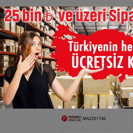
×
MA2251713
MA2251733
MA2251723
MA2251727
MA2251714
MA2251746