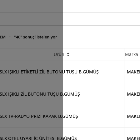
REM
"40" sonuç listeleniyor
Ürün
Marka
SLX IŞIKLI ETİKETLİ ZİL BUTONU TUŞU B.GÜMÜŞ
MAKE
SLX IŞIKLI ZİL BUTONU TUŞU B.GÜMÜŞ
MAKE
SLX TV-RADYO PRİZİ KAPAK B.GÜMÜŞ
MAKE
SLX OTEL UYARI İÇ ÜNİTESİ B.GÜMÜŞ
MAKE