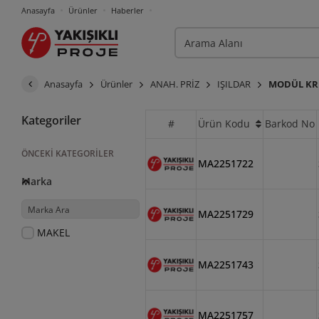
Anasayfa
Ürünler
Haberler
Anasayfa
Ürünler
ANAH. PRİZ
IŞILDAR
MODÜL K
Kategoriler
#
Ürün Kodu
Barkod No
ÖNCEKI KATEGORILER
MA2251722
Marka
MA2251729
MAKEL
MA2251743
MA2251757