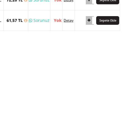
L
61,57 TL
Sorunuz
Yok
Detay
Sepete Ekle