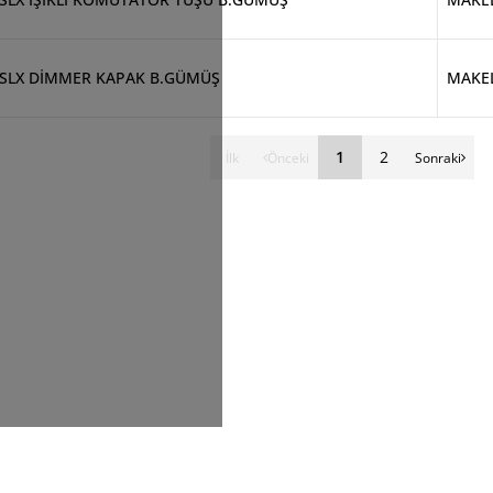
SLX DİMMER KAPAK B.GÜMÜŞ
MAKE
1
2
İlk
Önceki
Sonraki