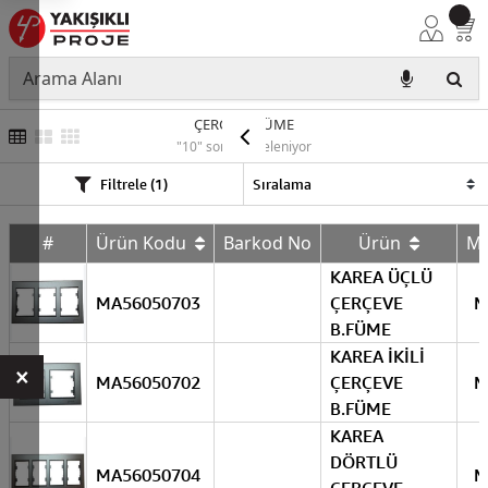
ÇERÇEVE FÜME
"10" sonuç listeleniyor
Filtrele (1)
#
Ürün Kodu
Barkod No
Ürün
M
KAREA ÜÇLÜ
MA56050703
ÇERÇEVE
M
B.FÜME
KAREA İKİLİ
×
MA56050702
ÇERÇEVE
M
B.FÜME
KAREA
DÖRTLÜ
MA56050704
M