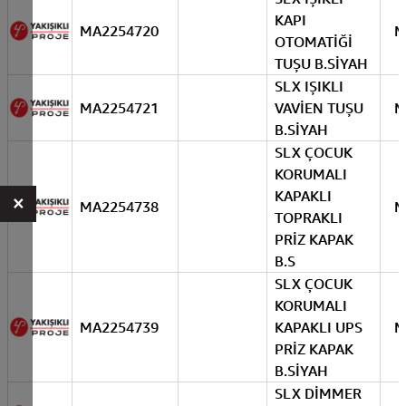
KAPI
MA2254720
M
OTOMATİĞİ
TUŞU B.SİYAH
SLX IŞIKLI
MA2254721
VAVİEN TUŞU
M
B.SİYAH
SLX ÇOCUK
KORUMALI
KAPAKLI
×
MA2254738
M
TOPRAKLI
PRİZ KAPAK
B.S
SLX ÇOCUK
KORUMALI
MA2254739
KAPAKLI UPS
M
PRİZ KAPAK
B.SİYAH
SLX DİMMER