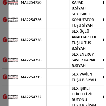
MA2254750
KAPAK
M
B.SİYAH
SLX IŞIKLI
MA2254726
KOMÜTATÖR
M
TUŞU SİYAH
SLX ÜÇLÜ
ANAHTAR TEK
MA2254728
M
TUŞLU TUŞ
B.SİYAH
SLX ENERGY
MA2254756
SAVER KAPAK
M
B.SİYAH
SLX VAVİEN
MA2254715
M
TUŞU B.SİYAH
SLX IŞIKLI
ETİKETLİ ZİL
MA2254722
M
BUTONU
TUŞU B.SİYAH