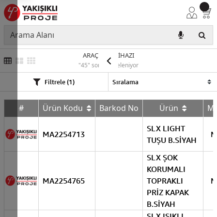
ARAÇ ŞARJ CİHAZI
"45" sonuç listeleniyor
Filtrele (1)
#
Ürün Kodu
Barkod No
Ürün
M
SLX LIGHT
MA2254713
M
TUŞU B.SİYAH
SLX ŞOK
KORUMALI
MA2254765
TOPRAKLI
M
PRİZ KAPAK
B.SİYAH
SLX IŞIKLI