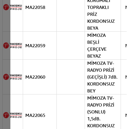
KORUMALI
MA22058
TOPRAKLI
M
PRİZ
KORDONSUZ
BEYA
MİMOZA
BEŞLİ
MA22059
M
ÇERÇEVE
BEYAZ
MİMOZA TV-
RADYO PRİZİ
MA22060
(GEÇİŞLİ) 7dB.
M
KORDONSUZ
BEY
MİMOZA TV-
RADYO PRİZİ
(SONLU)
MA22065
M
1,5dB.
KORDONSUZ