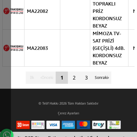
TOPRAKLI
MA22082
PRİZ
M
KORDONSUZ
BEYAZ
MİMOZA TV-
SAT PRİZİ
MA22083
(GEÇİŞLİ) 4dB.
M
KORDONSUZ
BEYAZ
1
2
3
İlk
Önceki
Sonraki
© Telif Hakkı 2026 Tüm Hakları Saklıdır
Çerez Ayarları