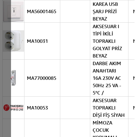
KAREA USB
MA56001465
ŞARJ PRİZİ
M
BEYAZ
AKSESUAR I
TİPİ İKİLİ
MA10031
TOPRAKLI
M
GOLYAT PRİZ
BEYAZ
DARBE AKIM
ANAHTARI
MA77000085
16A 230V AC
M
50Hz 25 VA ­
5°C /
AKSESUAR
MA10053
TOPRAKLI
M
DİŞİ FİŞ SİYAH
MİMOZA
ÇOCUK