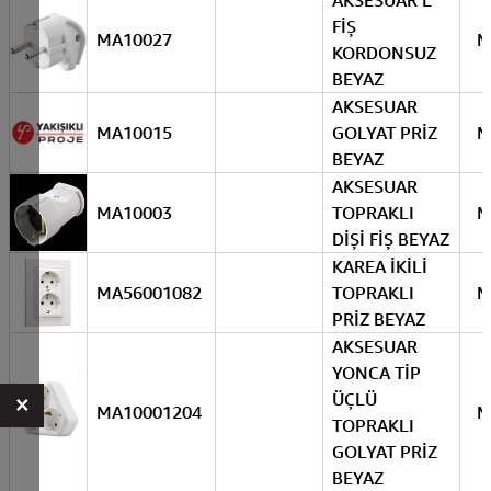
AKSESUAR L
FİŞ
MA10027
M
KORDONSUZ
BEYAZ
AKSESUAR
MA10015
GOLYAT PRİZ
M
BEYAZ
AKSESUAR
MA10003
TOPRAKLI
M
DİŞİ FİŞ BEYAZ
KAREA İKİLİ
MA56001082
TOPRAKLI
M
PRİZ BEYAZ
AKSESUAR
YONCA TİP
×
ÜÇLÜ
MA10001204
M
TOPRAKLI
GOLYAT PRİZ
BEYAZ