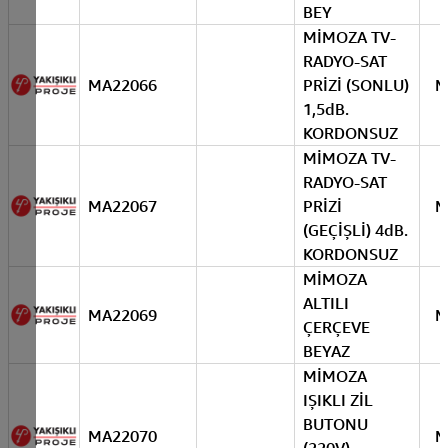
BEY
MİMOZA TV-
RADYO-SAT
MA22066
PRİZİ (SONLU)
M
1,5dB.
KORDONSUZ
MİMOZA TV-
RADYO-SAT
MA22067
PRİZİ
M
(GEÇİŞLİ) 4dB.
KORDONSUZ
MİMOZA
ALTILI
MA22069
M
ÇERÇEVE
BEYAZ
MİMOZA
IŞIKLI ZİL
BUTONU
MA22070
M