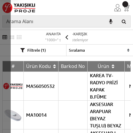
ANAHTAR PRİZ-KARIŞIK
"1000+" sonuç listeleniyor
Filtrele (1)
#
Ürün Kodu
Barkod No
Ürün
M
KAREA TV-
RADYO PRİZİ
MA56050532
M
KAPAK
B.FÜME
AKSESUAR
ARAPUAR
MA10014
M
(BEYAZ
TUŞLU) BEYAZ