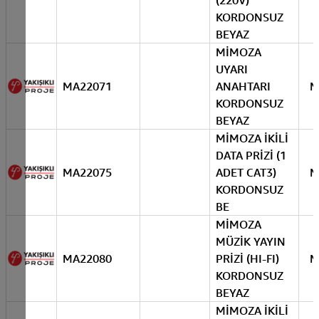
(220V)
KORDONSUZ
BEYAZ
MİMOZA
UYARI
MA22071
ANAHTARI
M
KORDONSUZ
BEYAZ
MİMOZA İKİLİ
DATA PRİZİ (1
MA22075
ADET CAT3)
M
KORDONSUZ
BE
MİMOZA
MÜZİK YAYIN
MA22080
PRİZİ (HI-FI)
M
KORDONSUZ
BEYAZ
MİMOZA İKİLİ