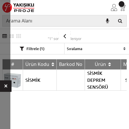
SİSMİK
"1" sonuç listeleniyor
Filtrele (1)
#
Ürün Kodu
Barkod No
Ürün
M
SİSMİK
SİSMİK
DEPREM
S
×
SENSÖRÜ