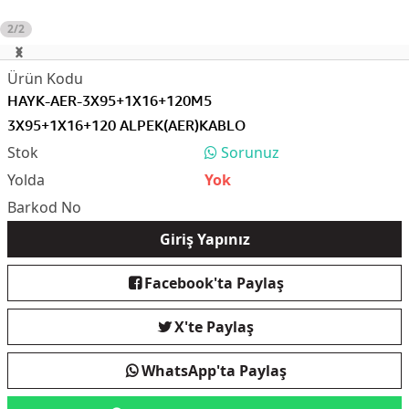
2/2
HAYK-AER-3X95+1X16+120M5
3X95+1X16+120 ALPEK(AER)KABLO
Sorunuz
Yok
Giriş Yapınız
Facebook'ta Paylaş
X'te Paylaş
WhatsApp'ta Paylaş