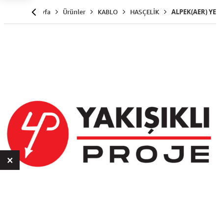
Anasayfa
Ürünler
KABLO
HASÇELİK
ALPEK(AER) YE
×