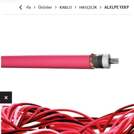
Anasayfa
Ürünler
KABLO
HASÇELİK
ALXLPE YEKP
×